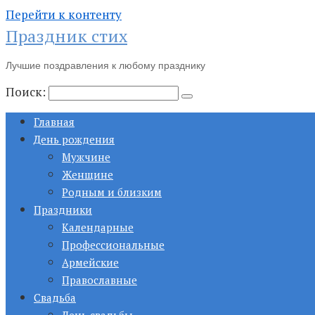
Перейти к контенту
Праздник стих
Лучшие поздравления к любому празднику
Поиск:
Главная
День рождения
Мужчине
Женщине
Родным и близким
Праздники
Календарные
Профессиональные
Армейские
Православные
Свадьба