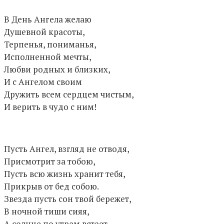
В День Ангела желаю
Душевной красоты,
Терпенья, пониманья,
Исполненной мечты,
Любви родных и близких,
И с Ангелом своим
Дружить всем сердцем чистым,
И верить в чудо с ним!
Пусть Ангел, взгляд не отводя,
Присмотрит за тобою,
Пусть всю жизнь хранит тебя,
Прикрыв от бед собою.
Звезда пусть сон твой бережет,
В ночной тиши сияя,
А солнце по утрам встает,