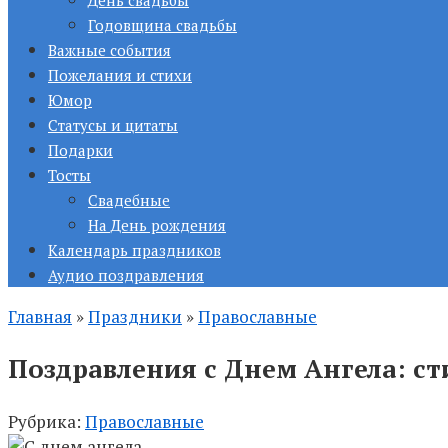
День свадьбы
Годовщина свадьбы
Важные события
Пожелания и стихи
Юмор
Статусы и цитаты
Подарки
Тосты
Свадебные
На День рождения
Календарь праздников
Аудио поздравления
Главная
»
Праздники
»
Православные
Поздравления с Днем Ангела: ст
Рубрика:
Православные