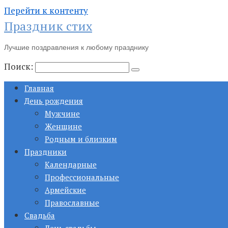
Перейти к контенту
Праздник стих
Лучшие поздравления к любому празднику
Поиск:
Главная
День рождения
Мужчине
Женщине
Родным и близким
Праздники
Календарные
Профессиональные
Армейские
Православные
Свадьба